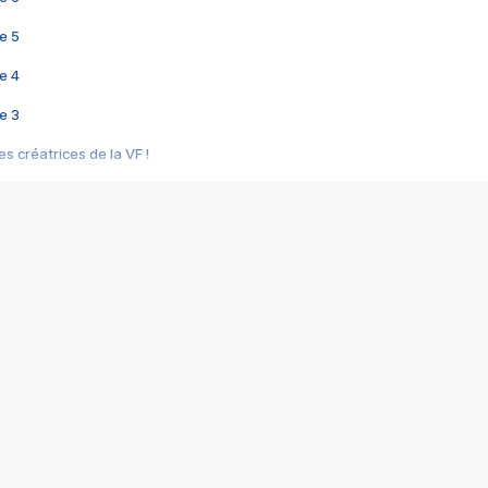
e 5
e 4
e 3
s créatrices de la VF !
e 2
e 1
e Mektoub My Love arrive enfin ! Rencontre avec Shaïn Boumedine et Sal
i : après Toni en famille
elle réalise le bouleversant Dites lui que je l'aime
ais ! Rencontre autour de Vie privée de Rebecca Zlotowski
 de Marguerite, Grave... Rencontre avec Ella Rumpf
 Les Rêveurs, un film intime sur la santé mentale